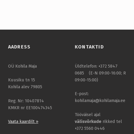
Skip back to main navigation
AADRESS
KONTAKTID
OÜ Kohila Maja
Üldtelefon: +372 5847
0685 (E-N 09:00-16:00; R
09:00-15:00)
Kuusiku tn 15
Kohila alev 79805
E-post:
kohilamaja@kohilamaja.ee
Reg. Nr: 10407814
KMKR nr EE100474345
Tööväisel ajal
välisvõrkude
rikked tel
Vaata kaardilt »
+372 5560 0446