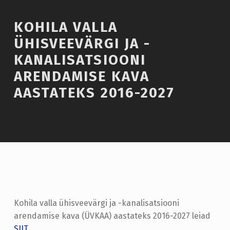
KOHILA VALLA
ÜHISVEEVÄRGI JA -
KANALISATSIOONI
ARENDAMISE KAVA
AASTATEKS 2016-2027
Kohila valla ühisveevärgi ja -kanalisatsiooni
arendamise kava (ÜVKAA) aastateks 2016-2027 leiad
SIIT