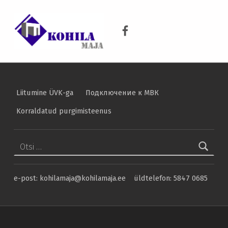
KOHILA MAJA
Kohila valla ühisveevärgi ja -kanalisatsiooni arendamise kava aastateks 2016-2027 – Kohila Maja
Kohila Maja Facebook
KRAANIVESI ON PUHAS VESI
Liitumine ÜVK-ga
Подключение к МВК
Korraldatud purgimisteenus
Otsi:
e-post: kohilamaja@kohilamaja.ee üldtelefon: 5847 0685