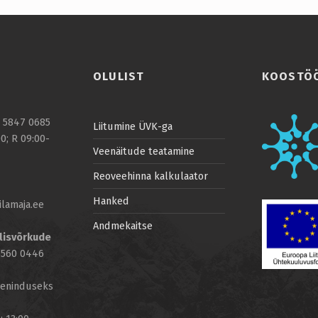
OLULIST
KOOSTÖ
2 5847 0685
Liitumine ÜVK-ga
0; R 09:00-
Veenäitude teatamine
Reoveehinna kalkulaator
Hanked
lamaja.ee
Andmekaitse
lisvõrkude
 5560 0446
eeninduseks