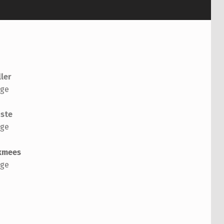
ler
ige
iste
ige
kmees
ige