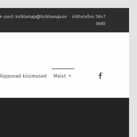
e-post: kohilamaja@kohilamaja.ee üldtelefon: 5847
0685
Kohila Maja 
kippuvad küsimused
Meist