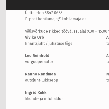
Üldtelefon 5847 0685
E-post kohilamaja@kohilamaja.ee
Välisvõrkude rikked töövälisel ajal 9:30 – 15:00 
Vivika Urb
A
finantsjuht / juhatuse liige
t
Leo Reinhold
A
võrguoperaator
t
Ranno Randmaa
N
autojuht-lukksepp
t
Ingrid Kukk
kliendi- ja infohaldur