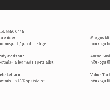
tel: 5560 0446
are Ader
Margus Mil
ootmisjuht / juhatuse liige
nõukogu li
ndy Merisaar
Aarne Suv
ootmis- ja jaamade spetsialist
nõukogu li
ele Leitaru
Vahur Tar
ootmis- ja ÜVK spetsialist
nõukogu li