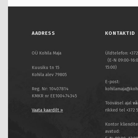
Skip back to main navigation
AADRESS
KONTAKTID
OÜ Kohila Maja
Üldtelefon: +37
(E-N 09:00-16:0
15:00)
Kuusiku tn 15
Kohila alev 79805
E-post:
kohilamaja@kohi
Reg. Nr: 10407814
KMKR nr EE100474345
Tööväisel ajal
vä
rikked tel +372
Vaata kaardilt »
Kontor kliendit
avatud: