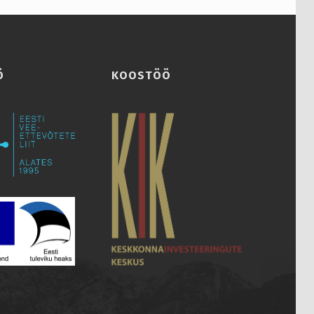
Ö
KOOSTÖÖ