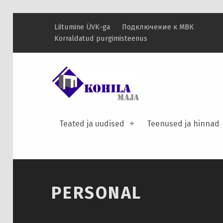
Liitumine ÜVK-ga
Подключение к МВК
Korraldatud purgimisteenus
Personal – Kohila Maja
KOHILA MAJA
KRAANIVESI ON PUHAS VESI
Teated ja uudised
Teenused ja hinnad
PERSONAL