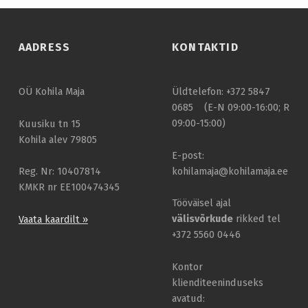
AADRESS
KONTAKTID
OÜ Kohila Maja
Üldtelefon: +372 5847
0685 (E-N 09:00-16:00; R
09:00-15:00)
Kuusiku tn 15
Kohila alev 79805
E-post:
kohilamaja@kohilamaja.ee
Reg. Nr: 10407814
KMKR nr EE100474345
Tööväisel ajal
välisvõrkude
rikked tel
Vaata kaardilt »
+372 5560 0446
Kontor
klienditeeninduseks
avatud: