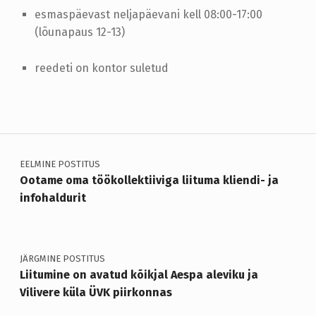
esmaspäevast neljapäevani kell 08:00-17:00
(lõunapaus 12-13)
reedeti on kontor suletud
Skip back to main navigation
Navigeerimine
EELMINE POSTITUS
Ootame oma töökollektiiviga liituma kliendi- ja
infohaldurit
JÄRGMINE POSTITUS
Liitumine on avatud kõikjal Aespa aleviku ja
Vilivere küla ÜVK piirkonnas