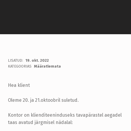
Introduction
LISATUD:
19. okt. 2022
WRITTEN BY:
admin
KATEGOORIAS
Määratlemata
Hea klient
Oleme 20. ja 21.oktoobril suletud.
Kontor on klienditeeninduseks tavapärastel aegadel
taas avatud järgmisel nädalal: