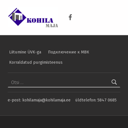
Kohila Maja
KOHILA MAJA
Kohila Maja Facebook
KRAANIVESI ON PUHAS VESI
Liitumine ÜVK-ga
Подключение к МВК
Korraldatud purgimisteenus
Otsi:
e-post: kohilamaja@kohilamaja.ee üldtelefon: 5847 0685