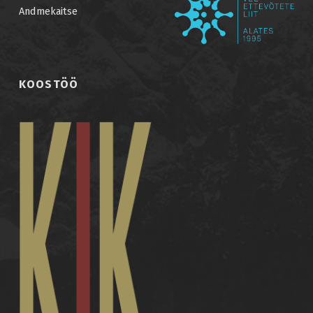
S
Andmekaitse
I
A
J
KOOSTÖÖ
A
L
J
Ä
Ä
D
?