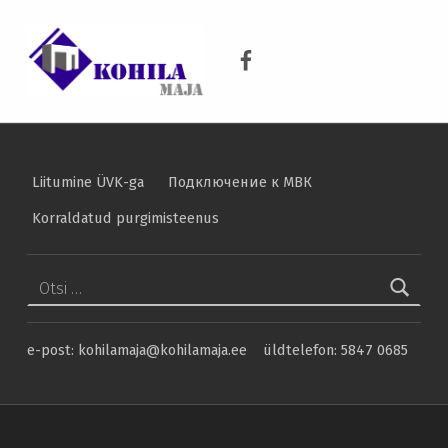
KOHILA MAJA
Hariv lugemine ja enesekontroll – kui kuivale veekriisi ajal jääd? – Kohila Maja
Kohila Maja Facebook
KRAANIVESI ON PUHAS VESI
Liitumine ÜVK-ga
Подключение к МВК
Korraldatud purgimisteenus
Otsi:
e-post: kohilamaja@kohilamaja.ee üldtelefon: 5847 0685