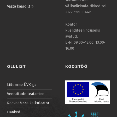
Tööväisel ajal
K
välisvõrkude
rikked tel
Vaata kaardilt »
U
+372 5560 0446
I
Kontor
V
klienditeeninduseks
avatud:
A
E-N: 09:00–12:00; 13:00-
L
16:00
E
V
OLULIST
KOOSTÖÖ
E
E
Liitumine ÜVK-ga
K
Veenäitude teatamine
R
Reoveehinna kalkulaator
I
I
Hanked