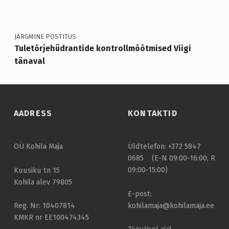
S
E
JÄRGMINE POSTITUS
K
Tuletõrjehüdrantide kontrollmõõtmised Viigi
O
tänaval
N
T
R
AADRESS
KONTAKTID
O
L
OÜ Kohila Maja
Üldtelefon: +372 5847
L
0685 (E-N 09:00-16:00; R
09:00-15:00)
–
Kuusiku tn 15
Kohila alev 79805
K
E-post:
U
kohilamaja@kohilamaja.ee
Reg. Nr: 10407814
KMKR nr EE100474345
I