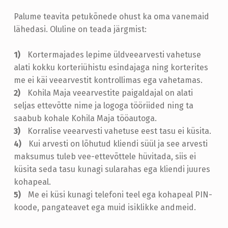
U
Palume teavita petukõnede ohust ka oma vanemaid
K
lähedasi. Oluline on teada järgmist:
Õ
Kortermajades lepime üldveearvesti vahetuse
N
alati kokku korteriühistu esindajaga ning korterites
E
me ei käi veearvestit kontrollimas ega vahetamas.
D
Kohila Maja veearvestite paigaldajal on alati
E
seljas ettevõtte nime ja logoga tööriided ning ta
saabub kohale Kohila Maja tööautoga.
E
Korralise veearvesti vahetuse eest tasu ei küsita.
E
Kui arvesti on lõhutud kliendi süül ja see arvesti
S
maksumus tuleb vee-ettevõttele hüvitada, siis ei
küsita seda tasu kunagi sularahas ega kliendi juures
T
kohapeal.
!
Me ei küsi kunagi telefoni teel ega kohapeal PIN-
koode, pangateavet ega muid isiklikke andmeid.