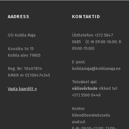
AADRESS
KONTAKTID
OÜ Kohila Maja
Üldtelefon: +372 5847
0685 (E-N 09:00-16:00; R
09:00-15:00)
Kuusiku tn 15
Kohila alev 79805
E-post:
kohilamaja@kohilamaja.ee
Reg. Nr: 10407814
KMKR nr EE100474345
Tööväisel ajal
välisvõrkude
rikked tel
Vaata kaardilt »
+372 5560 0446
Kontor
klienditeeninduseks
avatud:
E-N: 09:00–12:00; 13:00-