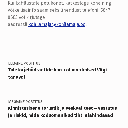
Kui kahtlustate petukõnet, katkestage kõne ning
võtke lisainfo saamiseks ühendust telefonil 5847
0685 või kirjutage
aadressil
kohilamaja@kohilamaja.ee
.
Skip back to main navigation
Navigeerimine
EELMINE POSTITUS
Tuletõrjehüdrantide kontrollmõõtmised Viigi
tänaval
JÄRGMINE POSTITUS
Kinnistusisene torustik ja veekvaliteet – vastutus
ja riskid, mida koduomanikud tihti alahindavad