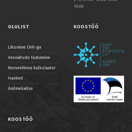
16:00
OLULIST
KOOSTÖÖ
Liitumine ÜVK-ga
Veenäitude teatamine
Reoveehinna kalkulaator
Hanked
Andmekaitse
KOOSTÖÖ