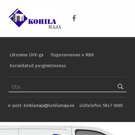
Hoiatus petukõnede eest! – Kohila Maja
KOHILA MAJA
Kohila Maja Facebook
KRAANIVESI ON PUHAS VESI
Liitumine ÜVK-ga
Подключение к МВК
Korraldatud purgimisteenus
Otsi:
e-post: kohilamaja@kohilamaja.ee üldtelefon: 5847 0685