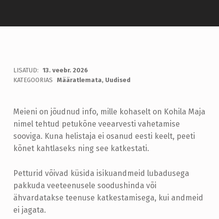
H
LISATUD:
13. veebr. 2026
WRITTEN BY:
admin
KATEGOORIAS
Määratlemata
,
Uudised
O
I
Meieni on jõudnud info, mille kohaselt on Kohila Maja
A
nimel tehtud petukõne veearvesti vahetamise
T
sooviga. Kuna helistaja ei osanud eesti keelt, peeti
U
kõnet kahtlaseks ning see katkestati.
S
Petturid võivad küsida isikuandmeid lubadusega
P
pakkuda veeteenusele soodushinda või
E
ähvardatakse teenuse katkestamisega, kui andmeid
ei jagata.
T